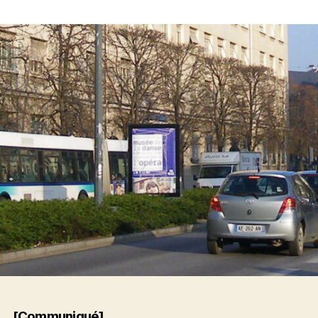
de
l’article
[Communiqué]