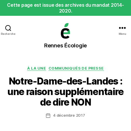
Cette page est issue des archives du mandat 2014-
2020.
Recherche
Menu
Rennes
Rennes Écologie
Écologie
Catégories
À LA UNE
COMMUNIQUÉS DE PRESSE
Notre-Dame-des-Landes :
une raison supplémentaire
de dire NON
4 décembre 2017
Date
de
l’article