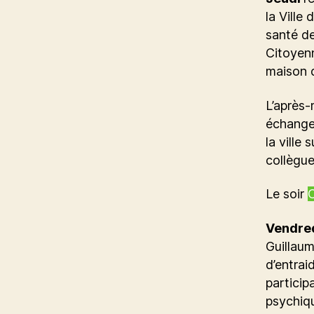
la Ville
santé de
Citoyenn
maison d
L’après-
échangeo
la ville
collègue
Le soir
C
Vendre
Guillaum
d’entrai
particip
psychiqu