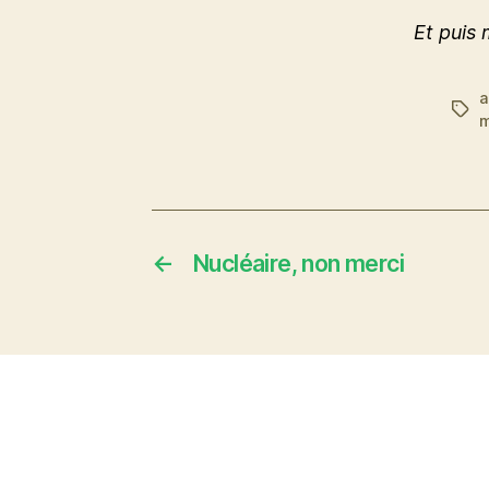
Et puis 
a
Étiq
m
←
Nucléaire, non merci