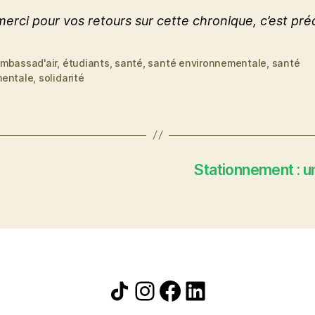
merci pour vos retours sur cette chronique, c’est préc
mbassad'air
,
étudiants
,
santé
,
santé environnementale
,
santé
uettes
entale
,
solidarité
Stationnement : un
Icône de partage
Instagram
Facebook
LinkedIn