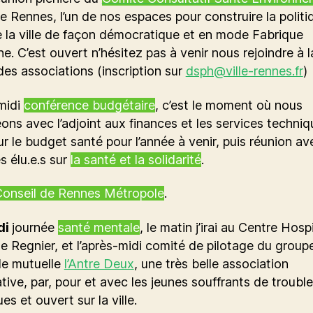
 de Rennes, l’un de nos espaces pour construire la politi
 la ville de façon démocratique et en mode Fabrique
e. C’est ouvert n’hésitez pas à venir nous rejoindre à l
es associations (inscription sur
dsph@ville-rennes.fr
)
midi
conférence budgétaire
, c’est le moment où nous
ns avec l’adjoint aux finances et les services techni
 sur le budget santé pour l’année à venir, puis réunion a
s élu.e.s sur
la santé et la solidarité
.
onseil de Rennes Métropole
.
di
journée
santé mentale
, le matin j’irai au Centre Hospi
e Regnier, et l’après-midi comité de pilotage du group
de mutuelle
l’Antre Deux
, une très belle association
ative, par, pour et avec les jeunes souffrants de troubl
es et ouvert sur la ville.