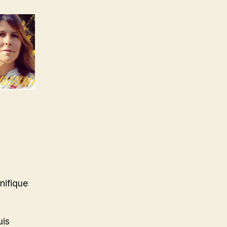
nifique
uis