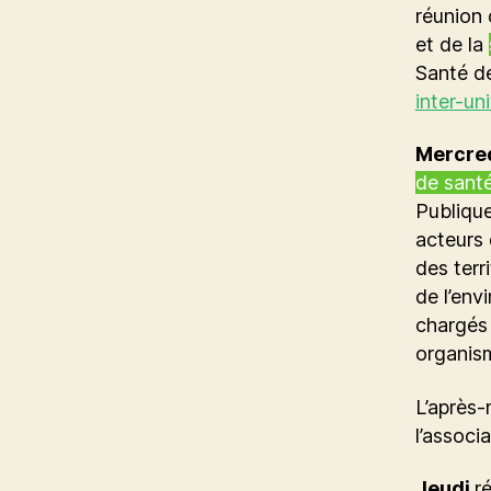
réunion 
et de la
Santé de
inter-un
Mercre
de sant
Publique
acteurs 
des terr
de l’env
chargés 
organis
L’après-
l’associ
Jeudi
r