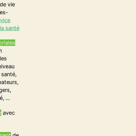
de vie
les-
vice
la santé
oriales
n
des
 niveau
 santé,
nateurs,
gers,
é, …
e
avec
ement
de