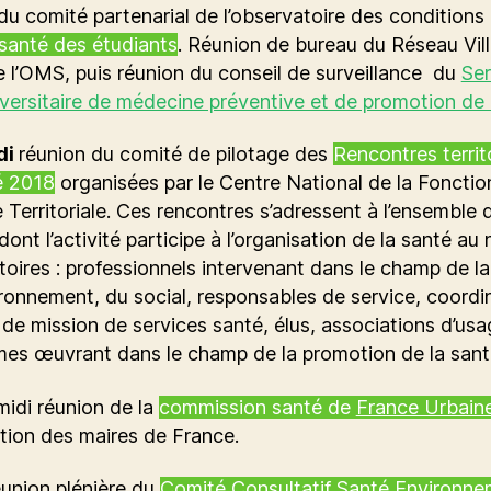
du comité partenarial de l’observatoire des conditions 
santé des étudiants
. Réunion de bureau du Réseau Vil
 l’OMS, puis réunion du conseil de surveillance du
Ser
iversitaire de médecine préventive et de promotion de 
di
réunion du comité de pilotage des
Rencontres territ
é 2018
organisées par le Centre National de la Fonctio
 Territoriale. Ces rencontres s’adressent à l’ensemble 
dont l’activité participe à l’organisation de la santé au
itoires : professionnels intervenant dans le champ de la
ironnement, du social, responsables de service, coordi
de mission de services santé, élus, associations d’usa
mes œuvrant dans le champ de la promotion de la sant
midi réunion de la
commission santé de
France Urbain
ation des maires de France.
éunion plénière du
Comité Consultatif Santé Environn