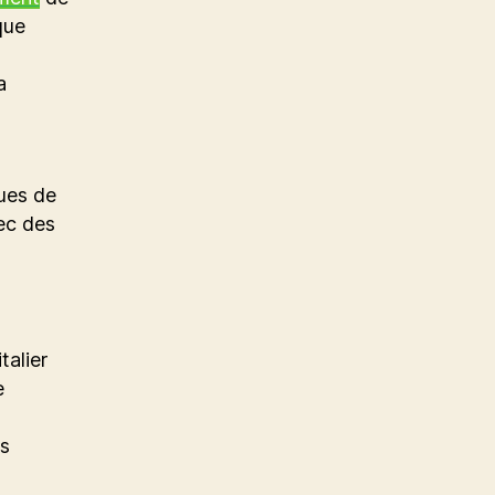
que
a
ques de
vec des
talier
e
es