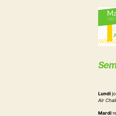
Sema
Lundi
jo
Air Cha
Mardi
r