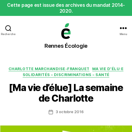
Cette page est issue des archives du mandat 2014-
2020.
Recherche
Menu
Rennes
Rennes Écologie
Écologie
Catégories
CHARLOTTE MARCHANDISE-FRANQUET
MA VIE D'ÉLU·E
SOLIDARITÉS – DISCRIMINATIONS – SANTÉ
[Ma vie d’élue] La semaine
de Charlotte
3 octobre 2016
Date
de
l’article