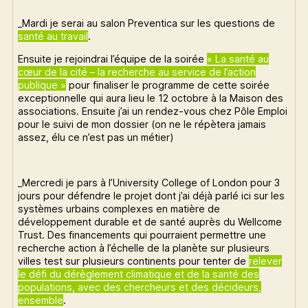
_Mardi je serai au salon Preventica sur les questions de
santé au travail
.
Ensuite je rejoindrai l’équipe de la soirée
« La santé au
cœur de la cité – la recherche au service de l’action
publique »
pour finaliser le programme de cette soirée
exceptionnelle qui aura lieu le 12 octobre à la Maison des
associations. Ensuite j’ai un rendez-vous chez Pôle Emploi
pour le suivi de mon dossier (on ne le répètera jamais
assez, élu ce n’est pas un métier)
_Mercredi je pars à l’University College of London pour 3
jours pour défendre le projet dont j’ai déjà parlé ici sur les
systèmes urbains complexes en matière de
développement durable et de santé auprès du Wellcome
Trust. Des financements qui pourraient permettre une
recherche action à l’échelle de la planète sur plusieurs
villes test sur plusieurs continents pour tenter de
relever
le défi du dérèglement climatique et de la santé des
populations, avec des chercheurs et des décideurs,
ensemble
.