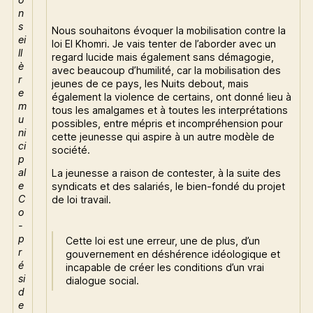
n
s
Nous souhaitons évoquer la mobilisation contre la
ei
loi El Khomri. Je vais tenter de l’aborder avec un
ll
regard lucide mais également sans démagogie,
è
avec beaucoup d’humilité, car la mobilisation des
r
jeunes de ce pays, les Nuits debout, mais
e
également la violence de certains, ont donné lieu à
m
tous les amalgames et à toutes les interprétations
u
possibles, entre mépris et incompréhension pour
ni
cette jeunesse qui aspire à un autre modèle de
ci
société.
p
al
La jeunesse a raison de contester, à la suite des
e
syndicats et des salariés, le bien-fondé du projet
C
de loi travail.
o
-
p
Cette loi est une erreur, une de plus, d’un
r
gouvernement en déshérence idéologique et
é
incapable de créer les conditions d’un vrai
si
dialogue social.
d
e