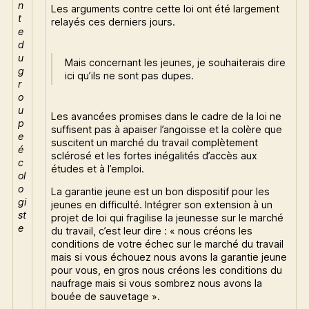
n
Les arguments contre cette loi ont été largement
t
relayés ces derniers jours.
e
d
u
Mais concernant les jeunes, je souhaiterais dire
g
ici qu’ils ne sont pas dupes.
r
o
u
Les avancées promises dans le cadre de la loi ne
p
suffisent pas à apaiser l’angoisse et la colère que
e
suscitent un marché du travail complètement
é
sclérosé et les fortes inégalités d’accès aux
c
études et à l’emploi.
ol
o
La garantie jeune est un bon dispositif pour les
gi
jeunes en difficulté. Intégrer son extension à un
st
projet de loi qui fragilise la jeunesse sur le marché
e
du travail, c’est leur dire : « nous créons les
conditions de votre échec sur le marché du travail
mais si vous échouez nous avons la garantie jeune
pour vous, en gros nous créons les conditions du
naufrage mais si vous sombrez nous avons la
bouée de sauvetage ».