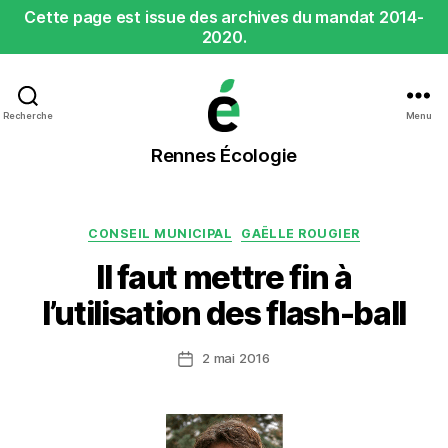
Cette page est issue des archives du mandat 2014-
2020.
Recherche
Menu
Rennes
Rennes Écologie
Écologie
Catégories
CONSEIL MUNICIPAL
GAËLLE ROUGIER
Il faut mettre fin à
l’utilisation des flash-ball
2 mai 2016
Date
de
l’article