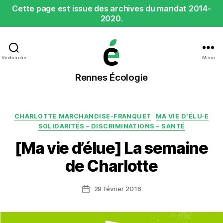
Cette page est issue des archives du mandat 2014-
2020.
Recherche
Menu
Rennes
Rennes Écologie
Écologie
Catégories
CHARLOTTE MARCHANDISE-FRANQUET
MA VIE D'ÉLU·E
SOLIDARITÉS – DISCRIMINATIONS – SANTÉ
[Ma vie d’élue] La semaine
de Charlotte
29 février 2016
Date
de
l’article