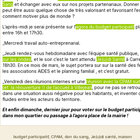
Sang
et échanger avec eux sur nos projets partenariaux. Donner
peut être aussi quelque chose de très valorisant et favorisant l’e
comment motiver plus de monde ?
L’après-midi je serai présente sur l’
agora du budget participatif
pl
entre 16h et 17h30.
_Mercredi travail auto-entreprenarial.
_Jeudi rendez-vous hebdomadaire avec l’équipe santé publique,
sur les ondes
, et le soir c’est le tant attendu
Je(u)di Santé
à Carre
18h30. En ce mois de mars, le sujet portera sur sur la santé des
les associations AIDES et le planning familial , et c’est gratuit.
_Vendredi des réunions internes et une
réunion avec la CPAM suit
(et la réouverture !) de l’accueil à Villejean
, pour ne pas se retro
dans une situation aussi négative pour les habitants, et inventer
fluides entre les acteurs du territoire.
Et enfin dimanche, dernier jour pour voter sur le budget particip
dans mon quartier ou passage à l’agora place de la mairie !
budget participatif
,
CPAM
,
don du sang
,
Je(u)di santé
,
maison