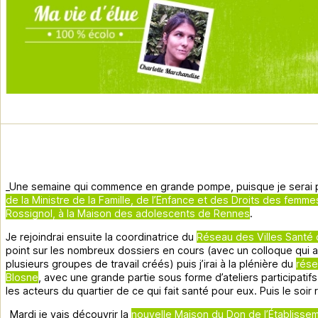
_Une semaine qui commence en grande pompe, puisque je serai p
de la Ministre de la Famille, de l’Enfance et des Droits des femm
Rossignol, à la Maison des adolescents de Rennes
.
Je rejoindrai ensuite la coordinatrice du
Réseau des Villes Santé
point sur les nombreux dossiers en cours (avec un colloque qui 
plusieurs groupes de travail créés) puis j’irai à la plénière du
rése
Blosne
, avec une grande partie sous forme d’ateliers participatif
les acteurs du quartier de ce qui fait santé pour eux. Puis le soir 
_Mardi je vais découvrir la
nouvelle Maison du Don de l’Établisse