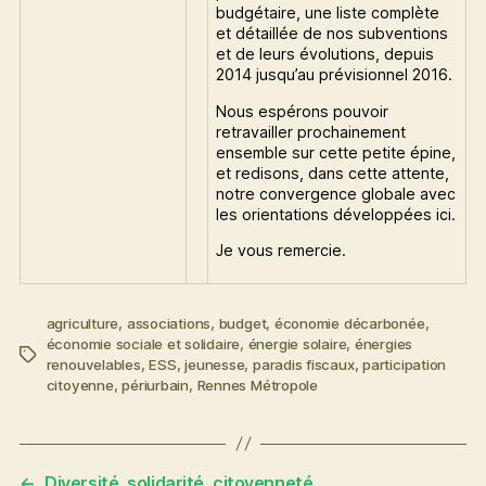
budgétaire, une liste complète
et détaillée de nos subventions
et de leurs évolutions, depuis
2014 jusqu’au prévisionnel 2016.
Nous espérons pouvoir
retravailler prochainement
ensemble sur cette petite épine,
et redisons, dans cette attente,
notre convergence globale avec
les orientations développées ici.
Je vous remercie.
agriculture
,
associations
,
budget
,
économie décarbonée
,
économie sociale et solidaire
,
énergie solaire
,
énergies
Étiquettes
renouvelables
,
ESS
,
jeunesse
,
paradis fiscaux
,
participation
citoyenne
,
périurbain
,
Rennes Métropole
←
Diversité, solidarité, citoyenneté