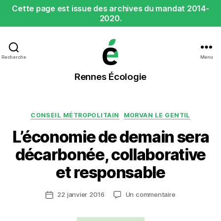
Cette page est issue des archives du mandat 2014-
2020.
Recherche
Menu
Rennes
Rennes Écologie
Écologie
Catégories
CONSEIL MÉTROPOLITAIN
MORVAN LE GENTIL
L’économie de demain sera
décarbonée, collaborative
et responsable
sur
22 janvier 2016
Un commentaire
Date
L’économie
de
de
l’article