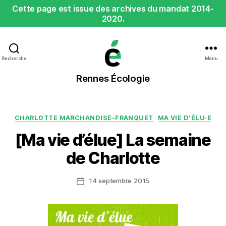
Cette page est issue des archives du mandat 2014-
2020.
Recherche
Menu
Rennes
Rennes Écologie
Écologie
Catégories
CHARLOTTE MARCHANDISE-FRANQUET
MA VIE D'ÉLU·E
[Ma vie d’élue] La semaine
de Charlotte
14 septembre 2015
Date
de
l’article