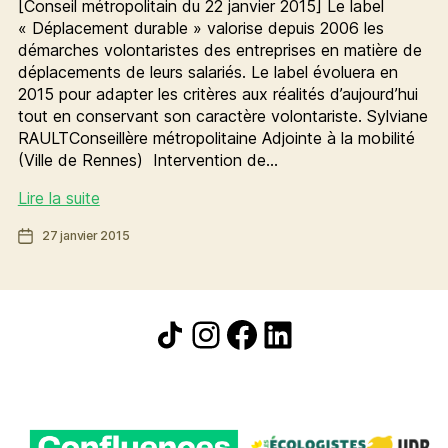
[Conseil métropolitain du 22 janvier 2015] Le label
« Déplacement durable » valorise depuis 2006 les
démarches volontaristes des entreprises en matière de
déplacements de leurs salariés. Le label évoluera en
2015 pour adapter les critères aux réalités d’aujourd’hui
tout en conservant son caractère volontariste. Sylviane
RAULTConseillère métropolitaine Adjointe à la mobilité
(Ville de Rennes) Intervention de…
Label
Lire la suite
déplacement
Date
27 janvier 2015
durable
de
:
l’article
soyons
exemplaires
Icône de partage
Instagram
Facebook
LinkedIn