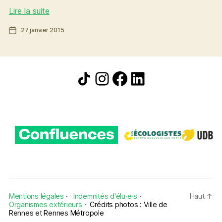
Rennes
Lire la suite
Métropole
Date
27 janvier 2015
:
de
réduisons
l’article
(encore
plus)
Icône de partage
Instagram
Facebook
LinkedIn
le
gaspillage
et
les
déchets
Mentions légales
·
Indemnités d'élu·e·s
·
Haut
↑
Organismes extérieurs
·
Crédits photos : Ville de
Rennes et Rennes Métropole