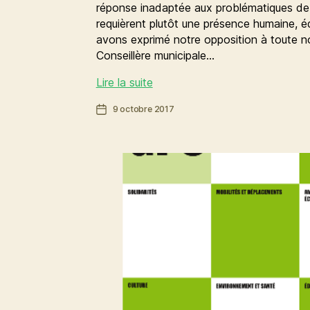
réponse inadaptée aux problématiques de tr
requièrent plutôt une présence humaine, é
avons exprimé notre opposition à toute n
Conseillère municipale…
Souriez,
Lire la suite
vous
Date
9 octobre 2017
n’êtes
de
(presque)
l’article
pas
filmés