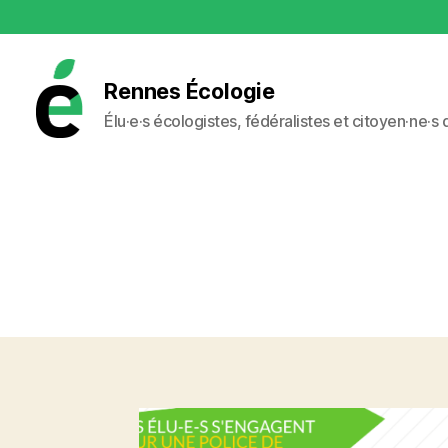
Rennes Écologie
Élu·e·s écologistes, fédéralistes et citoyen·ne·s
Rennes
Écologie