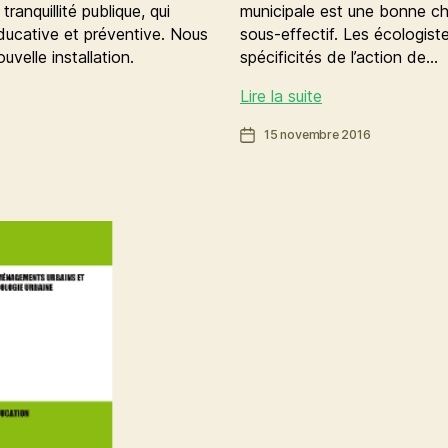
anquillité publique, qui
municipale est une bonne chos
ducative et préventive. Nous
sous-effectif. Les écologis
ouvelle installation.
spécificités de l’action de…
Police
Lire la suite
municipale
Date
15 novembre 2016
:
de
renforcer
l’article
la
prévention