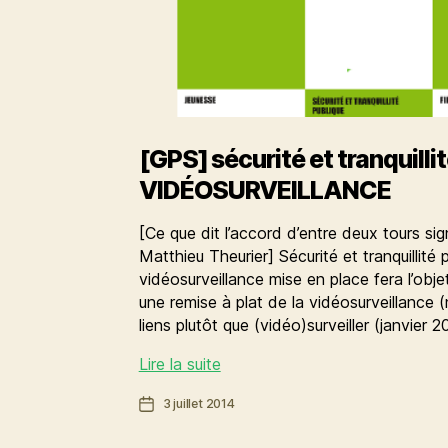
[GPS] sécurité et tranquilli
VIDÉOSURVEILLANCE
[Ce que dit l’accord d’entre deux tours si
Matthieu Theurier] Sécurité et tranquillité 
vidéosurveillance mise en place fera l’obj
une remise à plat de la vidéosurveillance
liens plutôt que (vidéo)surveiller (janvier
[GPS]
Lire la suite
sécurité
Date
3 juillet 2014
et
de
tranquillité
l’article