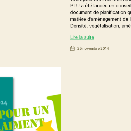
PLU a été lancée en consei
document de planification qu
matière d’aménagement de la
Densité, végétalisation, a
Faire
Lire la suite
de
Date
25 novembre 2014
Rennes
de
une
l’article
ville
PLUs
durable
et
solidaire