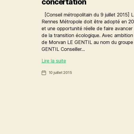
concertation
[Conseil métropolitain du 9 juillet 2015]
Rennes Métropole doit être adopté en 201
et une opportunité réelle de faire avance
de la transition écologique. Avec ambition
de Morvan LE GENTIL au nom du groupe 
GENTIL Conseiller…
PLUi
Lire la suite
:
Date
10 juillet 2015
innovons
de
dans
l’article
les
ambitions
et
la
concertation