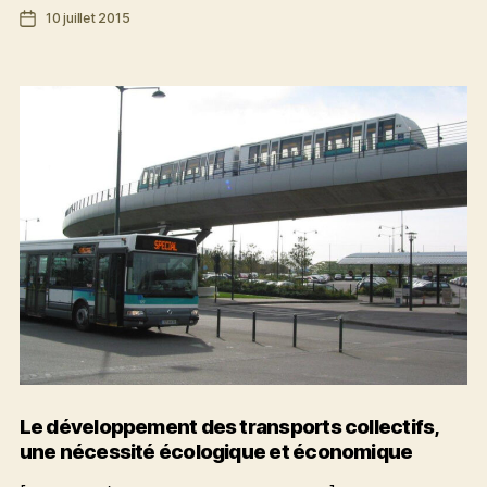
Date
10 juillet 2015
efforts
de
pour
l’article
l’usage
des
transports
en
commun
et
la
mobilité
active
Le développement des transports collectifs,
une nécessité écologique et économique