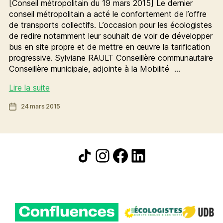
[Conseil métropolitain du 19 mars 2015] Le dernier
conseil métropolitain a acté le confortement de l’offre
de transports collectifs. L’occasion pour les écologistes
de redire notamment leur souhait de voir de développer
bus en site propre et de mettre en œuvre la tarification
progressive. Sylviane RAULT Conseillère communautaire
Conseillère municipale, adjointe à la Mobilité …
Le
Lire la suite
développement
Date
24 mars 2015
des
de
transports
l’article
collectifs,
une
Icône de partage
Instagram
Facebook
LinkedIn
nécessité
écologique
et
économique