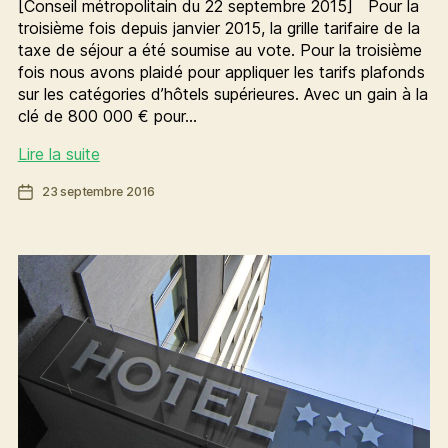
[Conseil métropolitain du 22 septembre 2015] Pour la
troisième fois depuis janvier 2015, la grille tarifaire de la
taxe de séjour a été soumise au vote. Pour la troisième
fois nous avons plaidé pour appliquer les tarifs plafonds
sur les catégories d’hôtels supérieures. Avec un gain à la
clé de 800 000 € pour…
Taxe
Lire la suite
de
Date
23 septembre 2016
séjour
de
:
l’article
2
années
d’immobilisme
et
plus
d’1
million
d’€
de
manque