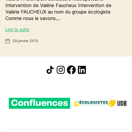
Intervention de Valérie Faucheux Intervention de
Valérie FAUCHEUX au nom du groupe écologiste
Comme nous le savons,…
Pour
Lire la suite
une
Date
29 janvier 2015
taxe
de
de
l’article
séjour
plus
Icône de partage
Instagram
Facebook
LinkedIn
équitable