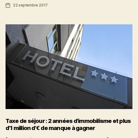
Date
22 septembre 2017
la
de
taxe
l’article
de
séjour
:
un
premier
pas
Taxe de séjour : 2 années d’immobilisme et plus
d’1 million d’€ de manque à gagner