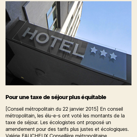
équitable
=
des
recettes
en
plus
Pour une taxe de séjour plus équitable
[Conseil métropolitain du 22 janvier 2015] En conseil
métropolitain, les élu-e-s ont voté les montants de la
taxe de séjour. Les écologistes ont proposé un
amendement pour des tarifs plus justes et écologiques.
Valérie FAUCHEUX Conseillère métropolitaine