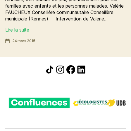
familles avec enfants et les personnes malades. Valérie
FAUCHEUX Conseillère communautaire Conseillère
municipale (Rennes) Intervention de Valérie…
Un
Lire la suite
accueil
Date
24 mars 2015
de
de
jour
l’article
dans
la
Icône de partage
Instagram
Facebook
LinkedIn
métropole
rennaise