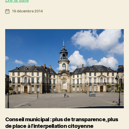
Lire la suite
intérieur
Date
19 décembre 2014
:
de
un
l’article
dispositif
rénové,
à
évaluer
dans
la
durée
Conseil municipal : plus de transparence, plus
de place à l’interpellation citoyenne