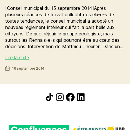
[Conseil municipal du 15 septembre 2014]Après
plusieurs séances de travail collectif des élu-e-s de
toutes tendances, le conseil municipal a adopté un
nouveau règlement intérieur qui fait la part belle aux
citoyens. De quoi réjouir le groupe écologiste, mais
surtout les Rennais-e-s qui pourront être au cœur des
décisions. Intervention de Matthieu Theurier Dans un…
Conseil
Lire la suite
municipal
Date
16 septembre 2014
:
de
plus
l’article
de
transparence,
Icône de partage
Instagram
Facebook
LinkedIn
plus
de
place
à
l’interpellation
citoyenne