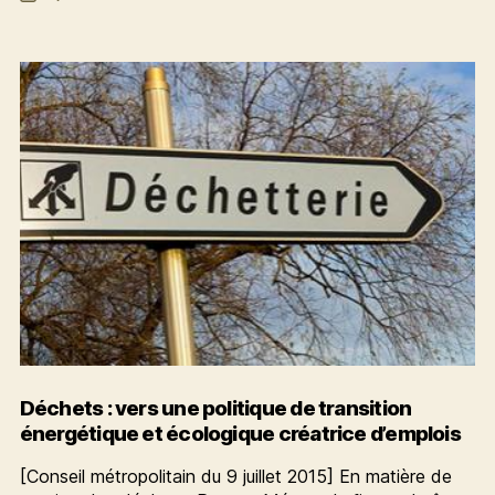
de
d’abord
l’article
avant
d’incinérer
Déchets : vers une politique de transition
énergétique et écologique créatrice d’emplois
[Conseil métropolitain du 9 juillet 2015] En matière de