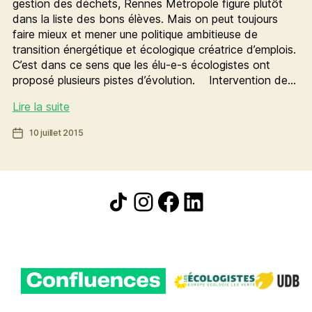
gestion des déchets, Rennes Métropole figure plutôt
dans la liste des bons élèves. Mais on peut toujours
faire mieux et mener une politique ambitieuse de
transition énergétique et écologique créatrice d’emplois.
C’est dans ce sens que les élu-e-s écologistes ont
proposé plusieurs pistes d’évolution. Intervention de…
Déchets
Lire la suite
:
Date
10 juillet 2015
vers
de
une
l’article
politique
de
Icône de partage
Instagram
Facebook
LinkedIn
transition
énergétique
et
écologique
créatrice
d’emplois