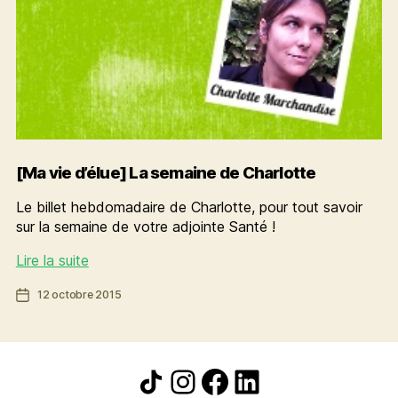
[Ma vie d’élue] La semaine de Charlotte
Le billet hebdomadaire de Charlotte, pour tout savoir
sur la semaine de votre adjointe Santé !
[Ma
Lire la suite
vie
Date
12 octobre 2015
d’élue]
de
La
l’article
semaine
de
Icône de partage
Instagram
Facebook
LinkedIn
Charlotte