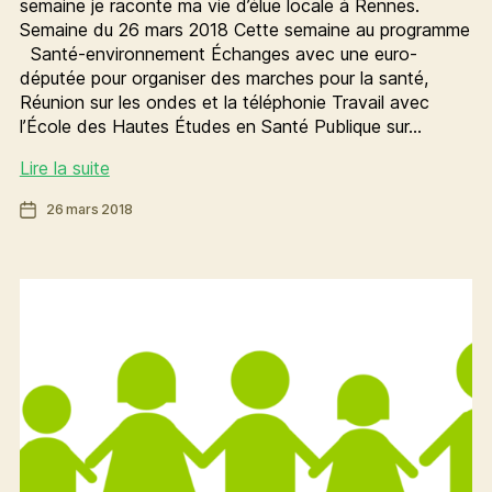
semaine je raconte ma vie d’élue locale à Rennes.
Semaine du 26 mars 2018 Cette semaine au programme
Santé-environnement Échanges avec une euro-
députée pour organiser des marches pour la santé,
Réunion sur les ondes et la téléphonie Travail avec
l’École des Hautes Études en Santé Publique sur…
[Ma
Lire la suite
vie
Date
26 mars 2018
d’élue]
de
La
l’article
semaine
de
Charlotte