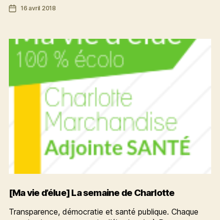
Date
16 avril 2018
services
de
sociaux
l’article
d’intérêt
économique
général
[Ma vie d’élue] La semaine de Charlotte
Transparence, démocratie et santé publique. Chaque