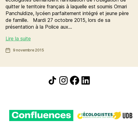
quitter le territoire français à laquelle est soumis Omari
Panchuldize, lycéen parfaitement intégré et jeune père
de famille. Mardi 27 octobre 2015, lors de sa
présentation à la Police aux…
Les
Lire la suite
élu-
Date
9 novembre 2015
e-
de
s
l’article
écologistes
demandent
Icône de partage
Instagram
Facebook
LinkedIn
l’annulation
de
l’OQTF
d’un
lycéen
rennais