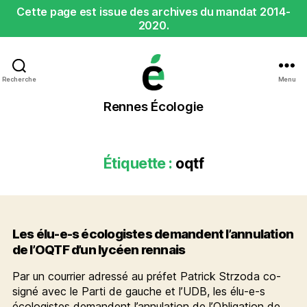
Cette page est issue des archives du mandat 2014-
2020.
Recherche
Menu
Rennes
Rennes Écologie
Écologie
Étiquette :
oqtf
Les élu-e-s écologistes demandent l’annulation
de l’OQTF d’un lycéen rennais
Par un courrier adressé au préfet Patrick Strzoda co-
signé avec le Parti de gauche et l’UDB, les élu-e-s
écologistes demandent l’annulation de l’Obligation de