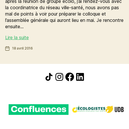
après la réunion de groupe écolo, j’ai rendez-vous avec
la coordinatrice du réseau ville-santé, nous avons pas
mal de points à voir pour préparer le colloque et
l’assemblée générale qui auront lieu en mai. Je rencontre
ensuite…
[Ma
Lire la suite
vie
Date
18 avril 2016
d’élue]
de
La
l’article
semaine
de
Icône de partage
Instagram
Facebook
LinkedIn
Charlotte