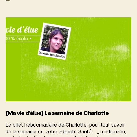
de
La
l’article
semaine
de
Charlotte
[Ma vie d’élue] La semaine de Charlotte
Le billet hebdomadaire de Charlotte, pour tout savoir
de la semaine de votre adjointe Santé! _Lundi matin,