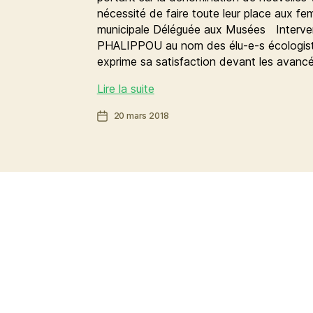
nécessité de faire toute leur place aux 
municipale Déléguée aux Musées Interven
PHALIPPOU au nom des élu-e-s écologist
exprime sa satisfaction devant les avanc
Noms
Lire la suite
de
Date
20 mars 2018
rue
de
:
l’article
accorder
la
reconnaissance
aux
femmes
qui
ont
agi