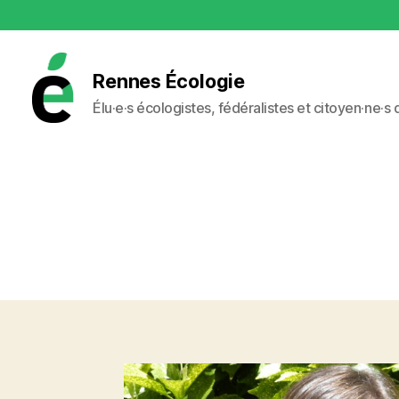
Rennes Écologie
Élu·e·s écologistes, fédéralistes et citoyen·ne·s
Rennes
Écologie