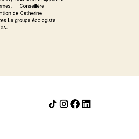
femmes. Conseillère
tion de Catherine
es Le groupe écologiste
ées…
Icône de partage
Instagram
Facebook
LinkedIn