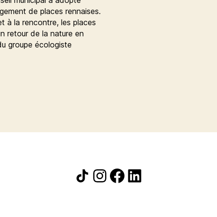
agement de places rennaises.
et à la rencontre, les places
 retour de la nature en
du groupe écologiste
Icône de partage
Instagram
Facebook
LinkedIn