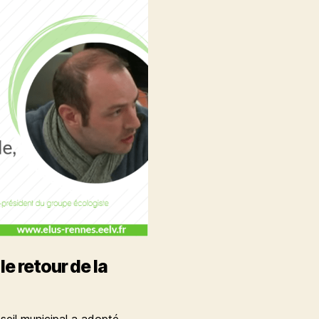
e retour de la
seil municipal a adopté