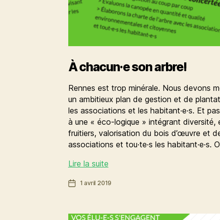
À chacun·e son arbre!
Rennes est trop minérale. Nous devons m
un ambitieux plan de gestion et de plantat
les associations et les habitant·e·s. Et p
à une « éco-logique » intégrant diversité,
fruitiers, valorisation du bois d’œuvre et
associations et tou·te·s les habitant·e·s. 
À
Lire la suite
chacun·e
Date
1 avril 2019
son
de
arbre!
l’article