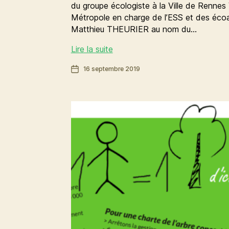
du groupe écologiste à la Ville de Renne
Métropole en charge de l’ESS et des écoa
Matthieu THEURIER au nom du…
Piétonnisation,
Lire la suite
nature
Date
16 septembre 2019
et
de
convivialité
l’article