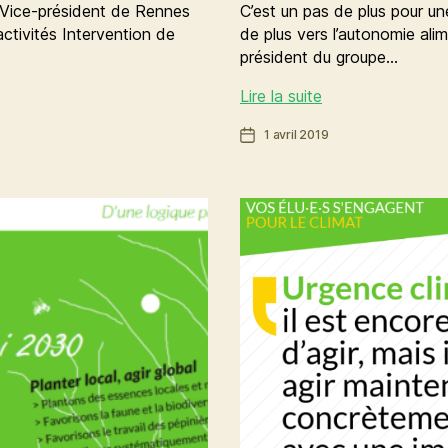
s Vice-président de Rennes
C’est un pas de plus pour une
ctivités Intervention de
de plus vers l’autonomie al
président du groupe…
En
Lire la suite
route
Date
1 avril 2019
vers
de
l’autonomie
l’article
alimentaire