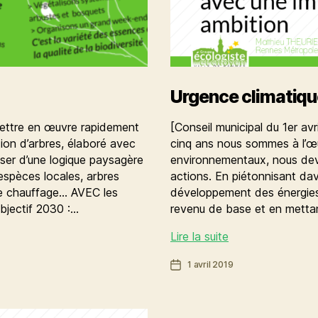
Urgence climatiqu
ettre en œuvre rapidement
[Conseil municipal du 1er avr
ion d’arbres, élaboré avec
cinq ans nous sommes à l’œ
asser d’une logique paysagère
environnementaux, nous devo
 espèces locales, arbres
actions. En piétonnisant d
 de chauffage… AVEC les
développement des énergies
Objectif 2030 :…
revenu de base et en metta
Urgence
Lire la suite
climatique!
Date
1 avril 2019
de
l’article