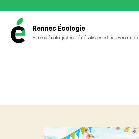
Rennes Écologie
Élu·e·s écologistes, fédéralistes et citoyen·ne·s
Rennes
Écologie