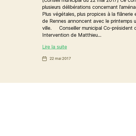
plusieurs délibérations concernant l’amén
Plus végétales, plus propices à la flânerie 
de Rennes annoncent avec le printemps un
ville. Conseiller municipal Co-président 
Intervention de Matthieu…
Aménagement
Lire la suite
des
Date
22 mai 2017
places
de
:
l’article
le
retour
de
la
nature
en
ville