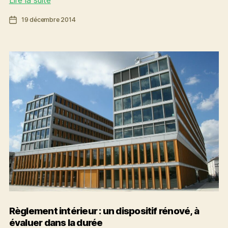
Lire la suite
de
Date
19 décembre 2014
compensations
de
:
l’article
illisibles
et
restrictives
pour
la
Métropole
Règlement intérieur : un dispositif rénové, à
évaluer dans la durée