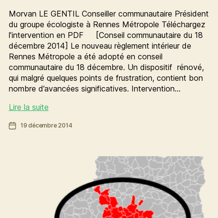
Morvan LE GENTIL Conseiller communautaire Président
du groupe écologiste à Rennes Métropole Téléchargez
l’intervention en PDF [Conseil communautaire du 18
décembre 2014] Le nouveau règlement intérieur de
Rennes Métropole a été adopté en conseil
communautaire du 18 décembre. Un dispositif rénové,
qui malgré quelques points de frustration, contient bon
nombre d’avancées significatives. Intervention…
Règlement
Lire la suite
intérieur
Date
19 décembre 2014
:
de
un
l’article
dispositif
rénové,
à
évaluer
dans
la
durée