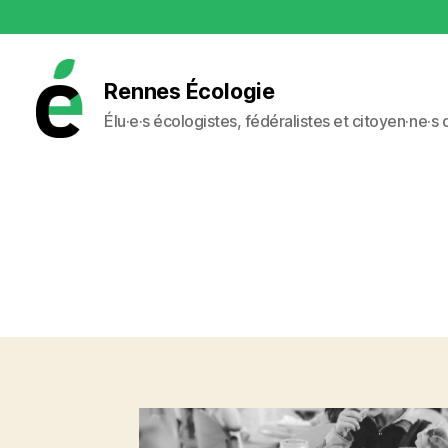
Rennes Écologie
Élu·e·s écologistes, fédéralistes et citoyen·ne·s
Rennes
Écologie