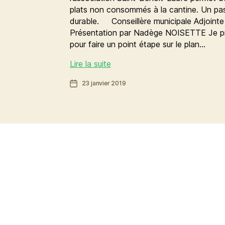
plats non consommés à la cantine. Un pas 
durable. Conseillère municipale Adjoin
Présentation par Nadège NOISETTE Je pro
pour faire un point étape sur le plan…
Pour
Lire la suite
diminuer
Date
23 janvier 2019
le
de
gaspillage
l’article
alimentaire,
la
Ville
redistribue
les
repas
non
consommés