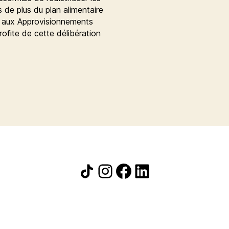
de plus du plan alimentaire
te aux Approvisionnements
fite de cette délibération
Icône de partage
Instagram
Facebook
LinkedIn