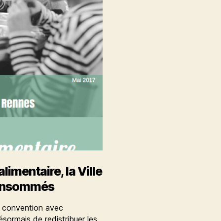
limentaire, la Ville
 consommés
e convention avec
sormais de redistribuer les