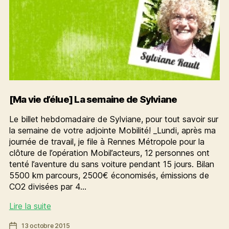
[Ma vie d’élue] La semaine de Sylviane
Le billet hebdomadaire de Sylviane, pour tout savoir sur
la semaine de votre adjointe Mobilité! _Lundi, après ma
journée de travail, je file à Rennes Métropole pour la
clôture de l’opération Mobil’acteurs, 12 personnes ont
tenté l’aventure du sans voiture pendant 15 jours. Bilan
5500 km parcours, 2500€ économisés, émissions de
CO2 divisées par 4…
[Ma
Lire la suite
vie
Date
13 octobre 2015
d’élue]