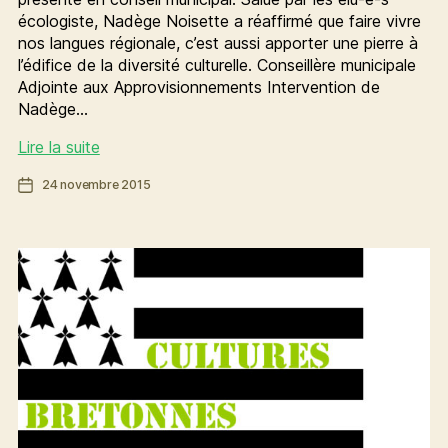
écologiste, Nadège Noisette a réaffirmé que faire vivre
nos langues régionale, c’est aussi apporter une pierre à
l’édifice de la diversité culturelle. Conseillère municipale
Adjointe aux Approvisionnements Intervention de
Nadège…
Avec
Lire la suite
la
Date
24 novembre 2015
charte
de
Ya
l’article
d’ar
Brezhoneg,
soutenons
la
diversité
culturelle