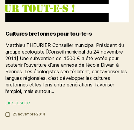
Cultures bretonnes pour tou-te-s
Matthieu THEURIER Conseiller municipal Président du
groupe écologiste [Conseil municipal du 24 novembre
2014] Une subvention de 4500 € a été votée pour
soutenir l’ouverture d’une annexe de l’école Diwan à
Rennes. Les écologistes s’en félicitent, car favoriser les
langues régionales, c’est développer les cultures
bretonnes et les liens entre générations, favoriser
l’emploi, mais surtout…
Cultures
Lire la suite
bretonnes
Date
25 novembre 2014
pour
de
tou-
l’article
te-