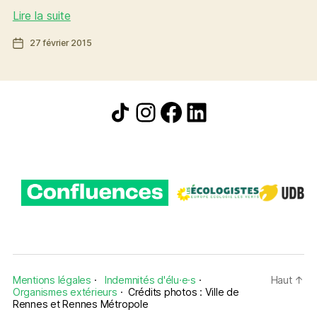
Pool
Lire la suite
de
Date
27 février 2015
véhicules
de
de
l’article
Rennes
Métropole
Icône de partage
Instagram
Facebook
LinkedIn
:
et
si
on
partageait
avec
les
habitants
?
Mentions légales
·
Indemnités d'élu·e·s
·
Haut
↑
Organismes extérieurs
·
Crédits photos : Ville de
Rennes et Rennes Métropole