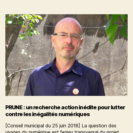
de
pour
l’article
les
ordinateurs
de
la
ville
=
un
pas
de
plus
dans
la
sobriété
numérique
PRUNE : un recherche action inédite pour lutter
contre les inégalités numériques
[Conseil municipal du 25 juin 2018] La question des
usages du numérique est l’enjeu transversal du projet