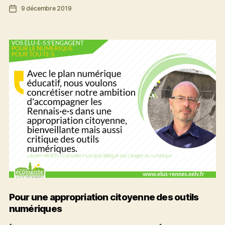
Date
9 décembre 2019
pour
de
un
l’article
budget
vert
et
solidaire
Pour une appropriation citoyenne des outils
numériques