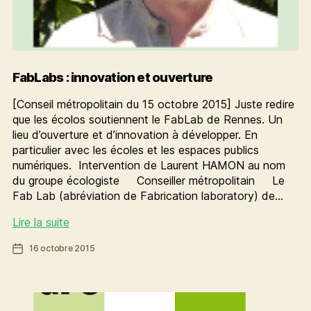
FabLabs : innovation et ouverture
[Conseil métropolitain du 15 octobre 2015] Juste redire
que les écolos soutiennent le FabLab de Rennes. Un
lieu d’ouverture et d’innovation à développer. En
particulier avec les écoles et les espaces publics
numériques. Intervention de Laurent HAMON au nom
du groupe écologiste Conseiller métropolitain Le
Fab Lab (abréviation de Fabrication laboratory) de…
FabLabs
Lire la suite
:
Date
16 octobre 2015
innovation
de
et
l’article
ouverture