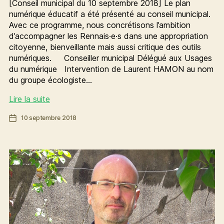
[Conseil municipal du 10 septembre 2018] Le plan
numérique éducatif a été présenté au conseil municipal.
Avec ce programme, nous concrétisons l’ambition
d’accompagner les Rennais·e·s dans une appropriation
citoyenne, bienveillante mais aussi critique des outils
numériques. Conseiller municipal Délégué aux Usages
du numérique Intervention de Laurent HAMON au nom
du groupe écologiste…
Pour
Lire la suite
une
Date
10 septembre 2018
appropriation
de
citoyenne
l’article
des
outils
numériques