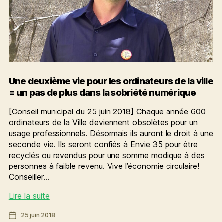
Une deuxième vie pour les ordinateurs de la ville
= un pas de plus dans la sobriété numérique
[Conseil municipal du 25 juin 2018] Chaque année 600
ordinateurs de la Ville deviennent obsolètes pour un
usage professionnels. Désormais ils auront le droit à une
seconde vie. Ils seront confiés à Envie 35 pour être
recyclés ou revendus pour une somme modique à des
personnes à faible revenu. Vive l’économie circulaire!
Conseiller…
Une
Lire la suite
deuxième
Date
25 juin 2018
vie