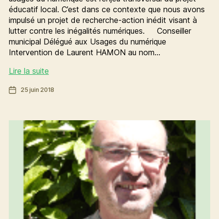
éducatif local. C’est dans ce contexte que nous avons
impulsé un projet de recherche-action inédit visant à
lutter contre les inégalités numériques. Conseiller
municipal Délégué aux Usages du numérique
Intervention de Laurent HAMON au nom…
PRUNE
Lire la suite
:
Date
25 juin 2018
un
de
recherche
l’article
action
inédite
pour
lutter
contre
les
inégalités
numériques