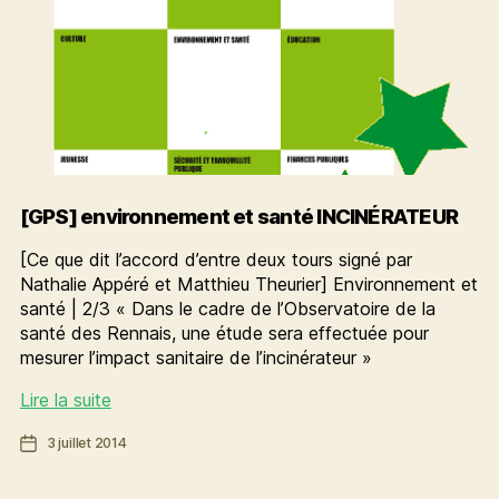
[GPS] environnement et santé INCINÉRATEUR
[Ce que dit l’accord d’entre deux tours signé par
Nathalie Appéré et Matthieu Theurier] Environnement et
santé | 2/3 « Dans le cadre de l’Observatoire de la
santé des Rennais, une étude sera effectuée pour
mesurer l’impact sanitaire de l’incinérateur »
[GPS]
Lire la suite
environnement
Date
3 juillet 2014
et
de
santé
l’article
INCINÉRATEUR