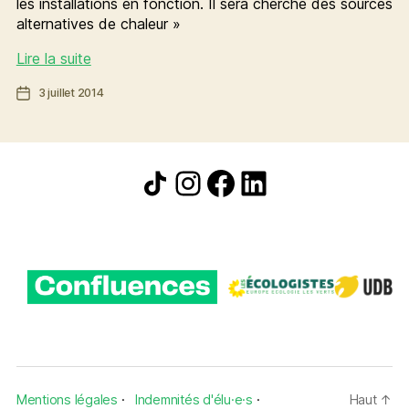
les installations en fonction. Il sera cherché des sources
alternatives de chaleur »
[GPS]
Lire la suite
environnement
Date
3 juillet 2014
et
de
santé
l’article
DÉCHETS
Icône de partage
Instagram
Facebook
LinkedIn
Mentions légales
·
Indemnités d'élu·e·s
·
Haut
↑