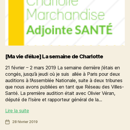
[Ma vie d’élue] La semaine de Charlotte
21 février – 2 mars 2019 La semaine dernière j’étais en
congés, jusqu’à jeudi où je suis allée à Paris pour deux
auditions à l’Assemblée Nationale, suite à deux tribunes
que nous avons publiées en tant que Réseau des Villes-
Santé. La première audition était avec Olivier Véran,
député de l’Isère et rapporteur général de la…
[Ma
Lire la suite
vie
Date
28 février 2019
d’élue]
de
La