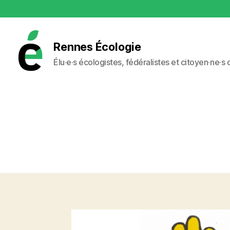
Rennes Écologie
Élu·e·s écologistes, fédéralistes et citoyen·ne·s
Rennes
Écologie