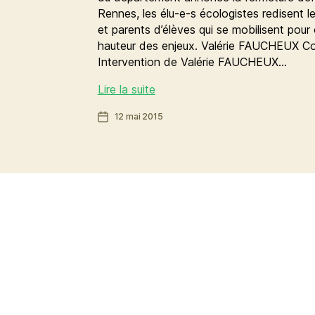
Rennes, les élu-e-s écologistes redisent l
et parents d’élèves qui se mobilisent pour
hauteur des enjeux. Valérie FAUCHEUX C
Intervention de Valérie FAUCHEUX…
Fermeture
Lire la suite
de
Date
12 mai 2015
classes
de
:
l’article
quels
moyens
pour
une
véritable
réussite
éducative
?