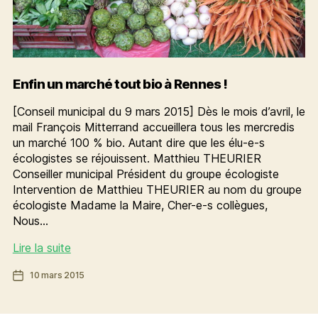
Enfin un marché tout bio à Rennes !
[Conseil municipal du 9 mars 2015] Dès le mois d’avril, le
mail François Mitterrand accueillera tous les mercredis
un marché 100 % bio. Autant dire que les élu-e-s
écologistes se réjouissent. Matthieu THEURIER
Conseiller municipal Président du groupe écologiste
Intervention de Matthieu THEURIER au nom du groupe
écologiste Madame la Maire, Cher-e-s collègues,
Nous…
Enfin
Lire la suite
un
Date
10 mars 2015
marché
de
tout
l’article
bio