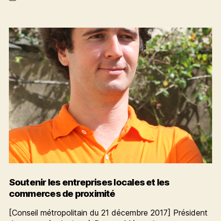
de
les
l’article
producteurs
de
Laitik
Soutenir les entreprises locales et les
commerces de proximité
[Conseil métropolitain du 21 décembre 2017] Président