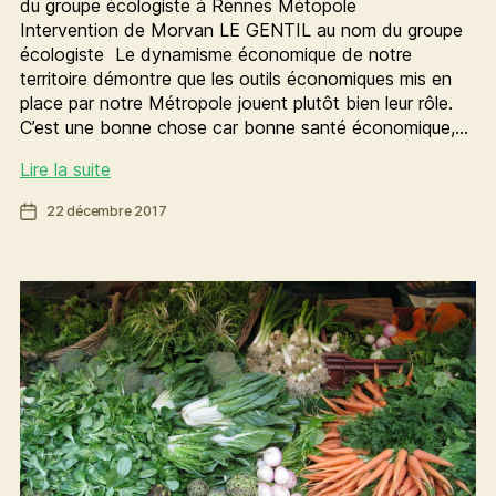
du groupe écologiste à Rennes Métopole
Intervention de Morvan LE GENTIL au nom du groupe
écologiste Le dynamisme économique de notre
territoire démontre que les outils économiques mis en
place par notre Métropole jouent plutôt bien leur rôle.
C’est une bonne chose car bonne santé économique,…
Soutenir
Lire la suite
les
Date
22 décembre 2017
entreprises
de
locales
l’article
et
les
commerces
de
proximité