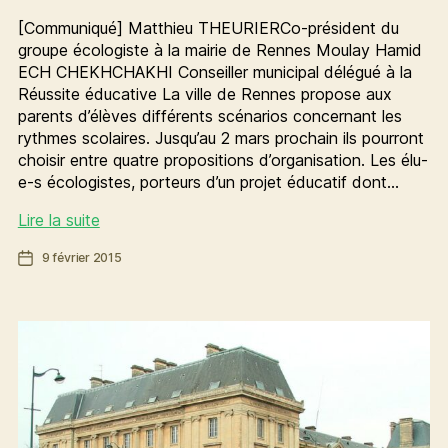
[Communiqué] Matthieu THEURIERCo-président du
groupe écologiste à la mairie de Rennes Moulay Hamid
ECH CHEKHCHAKHI Conseiller municipal délégué à la
Réussite éducative La ville de Rennes propose aux
parents d’élèves différents scénarios concernant les
rythmes scolaires. Jusqu’au 2 mars prochain ils pourront
choisir entre quatre propositions d’organisation. Les élu-
e-s écologistes, porteurs d’un projet éducatif dont…
Rythmes
Lire la suite
éducatifs
Date
9 février 2015
:
de
aux
l’article
urnes,
parents
d’élèves
!