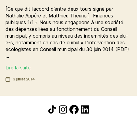
[Ce que dit l’accord d’entre deux tours signé par
Nathalie Appéré et Matthieu Theurier] Finances
publiques 1/1 « Nous nous engageons à une sobriété
des dépenses liées au fonctionnement du Conseil
municipal, y compris au niveau des indemnités des élu-
e-s, notamment en cas de cumul » L’intervention des
écologistes en Conseil municipal du 30 juin 2014 (PDF)
…
[GPS]
Lire la suite
finances
Date
3 juillet 2014
publiques
de
SOBRIÉTÉ
l’article
DES
DÉPENSES
Icône de partage
Instagram
Facebook
LinkedIn