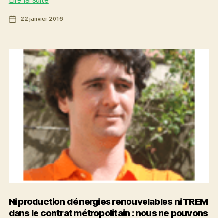
Lire la suite
à
Date
22 janvier 2016
la
de
recherche
l’article
et
engagements
sociaux,
environnementaux
et
économiques
Ni production d’énergies renouvelables ni TREM
dans le contrat métropolitain : nous ne pouvons