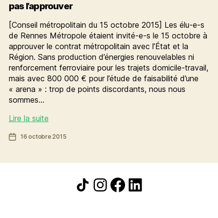
pas l’approuver
[Conseil métropolitain du 15 octobre 2015] Les élu-e-s
de Rennes Métropole étaient invité-e-s le 15 octobre à
approuver le contrat métropolitain avec l’État et la
Région. Sans production d’énergies renouvelables ni
renforcement ferroviaire pour les trajets domicile-travail,
mais avec 800 000 € pour l’étude de faisabilité d’une
« arena » : trop de points discordants, nous nous
sommes…
Ni
Lire la suite
production
Date
16 octobre 2015
d’énergies
de
renouvelables
l’article
ni
TREM
Icône de partage
Instagram
Facebook
LinkedIn
dans
le
contrat
métropolitain