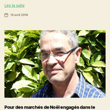
Un
Lire la suite
schéma
Date
16 avril 2018
pour
de
des
l’article
achats
publics
responsables
Pour des marchés de Noël engagés dans le