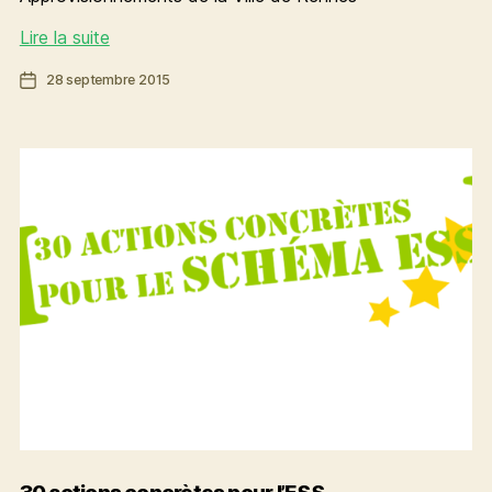
[Ma
Lire la suite
vie
Date
28 septembre 2015
d’élue]
de
La
l’article
semaine
de
Nadège