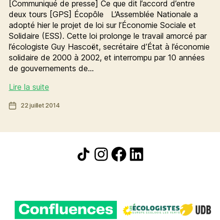
[Communiqué de presse] Ce que dit l’accord d’entre
deux tours [GPS] Écopôle L’Assemblée Nationale a
adopté hier le projet de loi sur l’Économie Sociale et
Solidaire (ESS). Cette loi prolonge le travail amorcé par
l’écologiste Guy Hascoët, secrétaire d’État à l’économie
solidaire de 2000 à 2002, et interrompu par 10 années
de gouvernements de…
Adoption
Lire la suite
de
Date
22 juillet 2014
la
de
loi
l’article
sur
l’Économie
Icône de partage
Instagram
Facebook
LinkedIn
Sociale
et
Solidaire,
une
opportunité
pour
notre