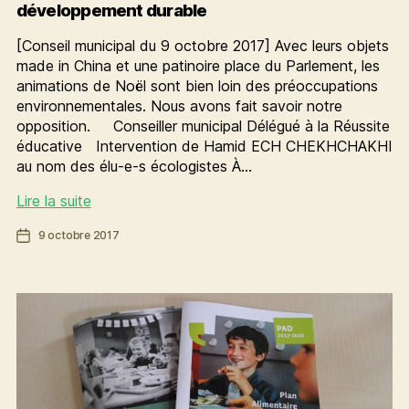
développement durable
[Conseil municipal du 9 octobre 2017] Avec leurs objets
made in China et une patinoire place du Parlement, les
animations de Noël sont bien loin des préoccupations
environnementales. Nous avons fait savoir notre
opposition. Conseiller municipal Délégué à la Réussite
éducative Intervention de Hamid ECH CHEKHCHAKHI
au nom des élu-e-s écologistes À…
Pour
Lire la suite
des
Date
9 octobre 2017
marchés
de
de
l’article
Noël
engagés
dans
le
développement
durable