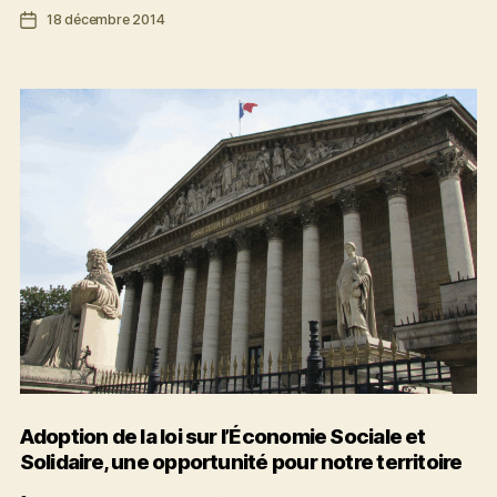
équitable
Date
18 décembre 2014
:
de
la
l’article
ville
s’engage
Adoption de la loi sur l’Économie Sociale et
Solidaire, une opportunité pour notre territoire