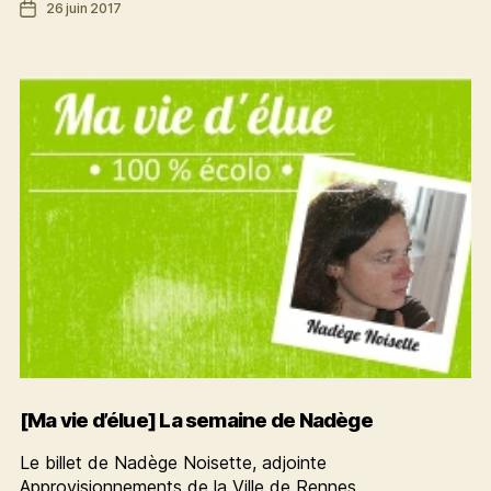
Date
26 juin 2017
alimentaire
de
durable
l’article
ambitieux
pour
une
cantine
de
qualité
[Ma vie d’élue] La semaine de Nadège
Le billet de Nadège Noisette, adjointe
Approvisionnements de la Ville de Rennes