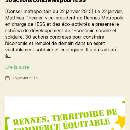
30 actions concrètes pour l’ESS
[Conseil métropolitain du 22 janvier 2015] Le 22 janvier,
Matthieu Theurier, vice-président de Rennes Métropole
en charge de l’ESS et des éco-activités a présenté le
schéma de développement de l’Économie sociale et
solidaire. 30 actions concrètes pour construire
l’économie et l’emploi de demain dans un esprit
véritablement solidaire et écologique. Il a été adopté
à…
30
Lire la suite
actions
Date
26 janvier 2015
concrètes
de
pour
l’article
l’ESS