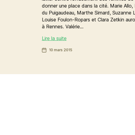
donner une place dans la cité. Marie Allo
du Puigaudeau, Marthe Simard, Suzanne Le
Louise Foulon-Ropars et Clara Zetkin auro
à Rennes. Valérie…
Dénomination
Lire la suite
d’espaces
Date
10 mars 2015
publics
de
:
l’article
place
aux
femmes
!