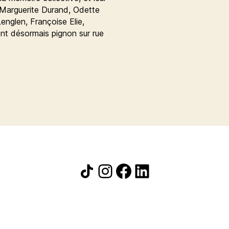
, Marguerite Durand, Odette
nglen, Françoise Elie,
nt désormais pignon sur rue
Icône de partage
Instagram
Facebook
LinkedIn