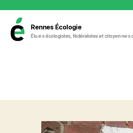
Rennes Écologie
Élu·e·s écologistes, fédéralistes et citoyen·ne·s
Rennes
Écologie