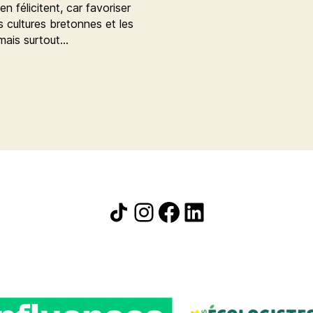
n félicitent, car favoriser
s cultures bretonnes et les
 mais surtout…
Icône de partage
Instagram
Facebook
LinkedIn