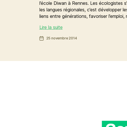
l’école Diwan à Rennes. Les écologistes s’e
les langues régionales, c’est développer le
liens entre générations, favoriser l’emploi,
Cultures
Lire la suite
bretonnes
Date
25 novembre 2014
pour
de
tou-
l’article
te-
s