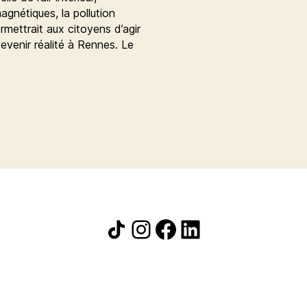
agnétiques, la pollution
ermettrait aux citoyens d’agir
devenir réalité à Rennes. Le
Icône de partage
Instagram
Facebook
LinkedIn