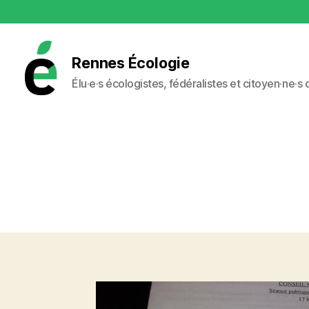
Rennes Écologie
Élu·e·s écologistes, fédéralistes et citoyen·ne·s
Rennes
Écologie