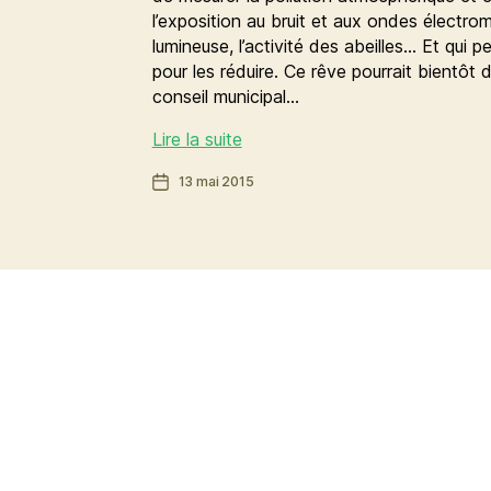
l’exposition au bruit et aux ondes électrom
lumineuse, l’activité des abeilles… Et qui p
pour les réduire. Ce rêve pourrait bientôt 
conseil municipal…
Des
Lire la suite
capteurs
Date
13 mai 2015
citoyens
de
pour
l’article
être
acteurs
de
la
transition
écologique