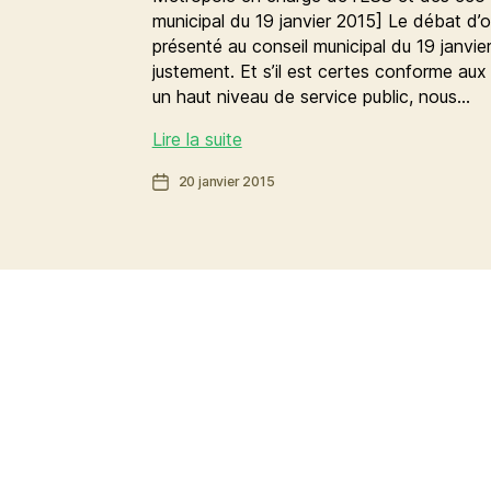
municipal du 19 janvier 2015] Le débat d’o
présenté au conseil municipal du 19 janvie
justement. Et s’il est certes conforme au
un haut niveau de service public, nous…
Oublions
Lire la suite
la
Date
20 janvier 2015
croissance
de
et
l’article
développons-
nous
autrement