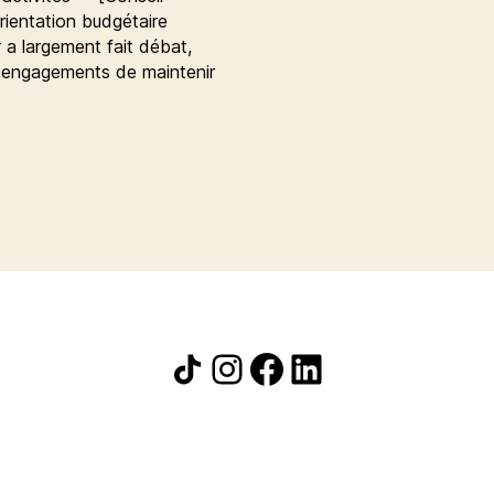
rientation budgétaire
r a largement fait débat,
x engagements de maintenir
Icône de partage
Instagram
Facebook
LinkedIn