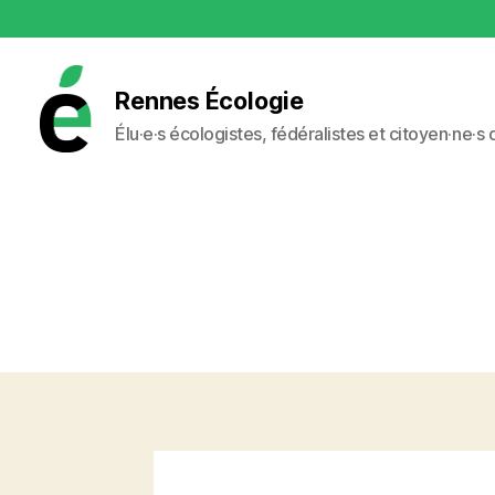
Rennes Écologie
Élu·e·s écologistes, fédéralistes et citoyen·ne·s
Rennes
Écologie