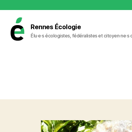
Rennes Écologie
Élu·e·s écologistes, fédéralistes et citoyen·ne·s
Rennes
Écologie