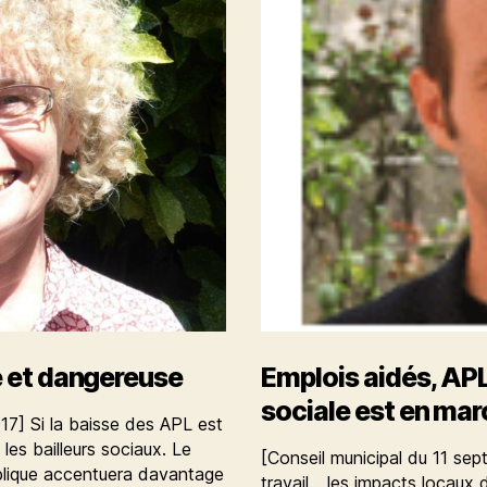
e et dangereuse
Emplois aidés, APL,
sociale est en ma
17] Si la baisse des APL est
 les bailleurs sociaux. Le
[Conseil municipal du 11 sep
blique accentuera davantage
travail… les impacts locaux d