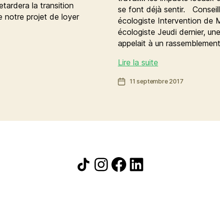
etardera la transition
se font déjà sentir. Conseil
 notre projet de loyer
écologiste Intervention de
écologiste Jeudi dernier, un
appelait à un rassemblement
Emplois
Lire la suite
aidés,
Date
11 septembre 2017
APL,
de
droit
l’article
du
travail
:
la
casse
Icône de partage
Instagram
Facebook
LinkedIn
sociale
est
en
marche