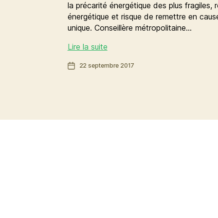
la précarité énergétique des plus fragiles, r
énergétique et risque de remettre en cause
unique. Conseillère métropolitaine…
Baisse
Lire la suite
des
Date
22 septembre 2017
APL
de
:
l’article
antisociale
et
dangereuse