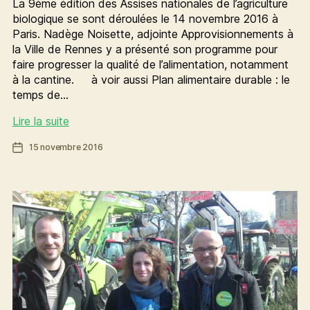
La 9ème édition des Assises nationales de l’agriculture
biologique se sont déroulées le 14 novembre 2016 à
Paris. Nadège Noisette, adjointe Approvisionnements à
la Ville de Rennes y a présenté son programme pour
faire progresser la qualité de l’alimentation, notamment
à la cantine. à voir aussi Plan alimentaire durable : le
temps de…
Revivez
Lire la suite
les
Date
15 novembre 2016
Assises
de
nationales
l’article
de
la
bio