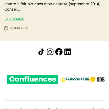
charte Il fait bio dans mon assiette (septembre 2014)
Conseil…
[GPS]
Lire la suite
éducation
Date
3 juillet 2014
BIO
de
DANS
l’article
LES
CANTINES
Icône de partage
Instagram
Facebook
LinkedIn