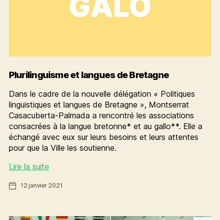
Plurilinguisme et langues de Bretagne
Dans le cadre de la nouvelle délégation « Politiques
linguistiques et langues de Bretagne », Montserrat
Casacuberta-Palmada a rencontré les associations
consacrées à la langue bretonne* et au gallo**. Elle a
échangé avec eux sur leurs besoins et leurs attentes
pour que la Ville les soutienne.
Plurilinguisme
Lire la suite
et
Date
12 janvier 2021
langues
de
de
l’article
Bretagne