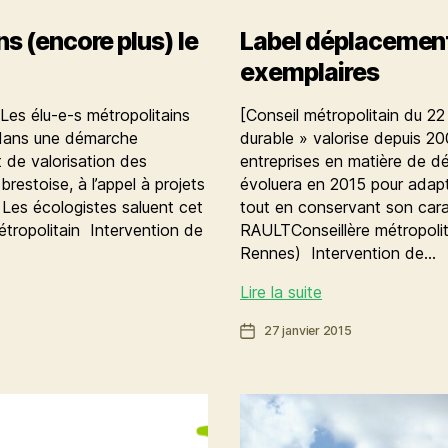
s (encore plus) le
Label déplacement
exemplaires
 Les élu-e-s métropolitains
[Conseil métropolitain du 22
dans une démarche
durable » valorise depuis 2
t de valorisation des
entreprises en matière de dé
estoise, à l’appel à projets
évoluera en 2015 pour adapter
. Les écologistes saluent cet
tout en conservant son cara
tropolitain Intervention de
RAULTConseillère métropolita
Rennes) Intervention de…
Label
Lire la suite
déplacement
Date
27 janvier 2015
durable
de
:
l’article
soyons
exemplaires