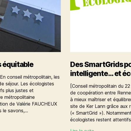
s équitable
Des SmartGrids p
intelligente… et éc
En conseil métropolitain, les
de séjour. Les écologistes
[Conseil métropolitain du 22 
s plus justes et
de coopération entre Rennes
re métropolitaine
à mieux maîtriser et équilib
ention de Valérie FAUCHEUX
site de Ker Lann grâce aux r
 le savons,…
(« SmartGrid »). Notamment
écologistes restent attenti
Des