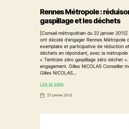
Rennes Métropole : réduison
gaspillage et les déchets
[Conseil métropolitain du 22 janvier 2015]
ont décidé d’engager Rennes Métropole 
exemplaire et participative de réduction e
déchets en répondant, avec la métropole br
« Territoire zéro gaspillage zéro déchet »
engagement. Gilles NICOLAS Conseiller mé
Gilles NICOLAS…
Rennes
Lire la suite
Métropole
Date
27 janvier 2015
:
de
réduisons
l’article
(encore
plus)
le