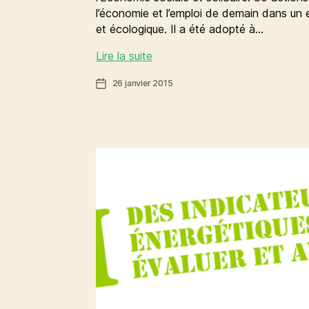
l’économie et l’emploi de demain dans un e
et écologique. Il a été adopté à…
30
Lire la suite
actions
Date
26 janvier 2015
concrètes
de
pour
l’article
l’ESS