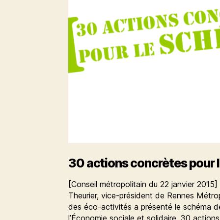
gaspillage
et
les
déchets
30 actions concrètes pour 
[Conseil métropolitain du 22 janvier 2015]
Theurier, vice-président de Rennes Métro
des éco-activités a présenté le schéma 
l’Économie sociale et solidaire. 30 action