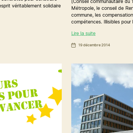
[Conseil communautaire du 
sprit véritablement solidaire
Métropole, le conseil de Re
commune, les compensations
compétences. Illisibles pour
Attributions
Lire la suite
de
Date
19 décembre 2014
compensations
de
:
l’article
illisibles
et
restrictives
pour
la
Métropole