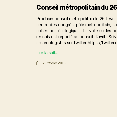
Conseil métropolitain du 26
Prochain conseil métropolitain le 26 févr
centre des congrès, pôle métropolitain, s
cohérence écologique… Le vote sur les por
rennais est reporté au conseil d’avril ! Sui
e-s écologistes sur twitter https://twitt
Conseil
Lire la suite
métropolitain
Date
25 février 2015
du
de
26
l’article
février
2015