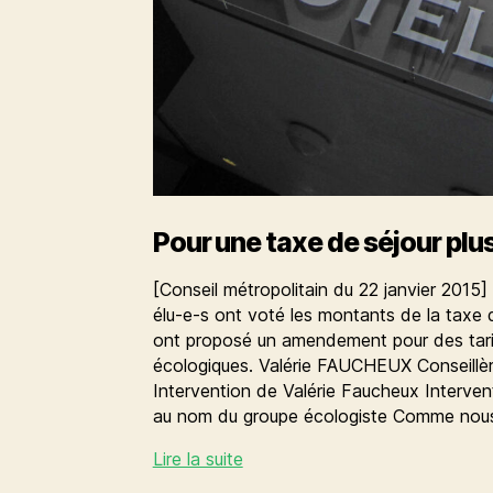
Pour une taxe de séjour plu
[Conseil métropolitain du 22 janvier 2015] 
élu-e-s ont voté les montants de la taxe 
ont proposé un amendement pour des tarif
écologiques. Valérie FAUCHEUX Conseillè
Intervention de Valérie Faucheux Interv
au nom du groupe écologiste Comme nous
Pour
Lire la suite
une