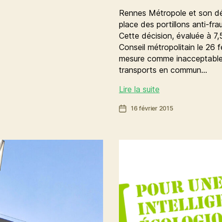
Rennes Métropole et son dél
place des portillons anti-fra
Cette décision, évaluée à 7,
Conseil métropolitain le 26 
mesure comme inacceptable. 
transports en commun…
Pétition
Lire la suite
contre
Date
16 février 2015
les
de
portillons
l’article
d’accès
à
l’entrée
du
métro