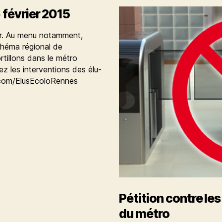
 février 2015
ier. Au menu notamment,
chéma régional de
tillons dans le métro
vez les interventions des élu-
er.com/ElusEcoloRennes
Pétition contre les
du métro