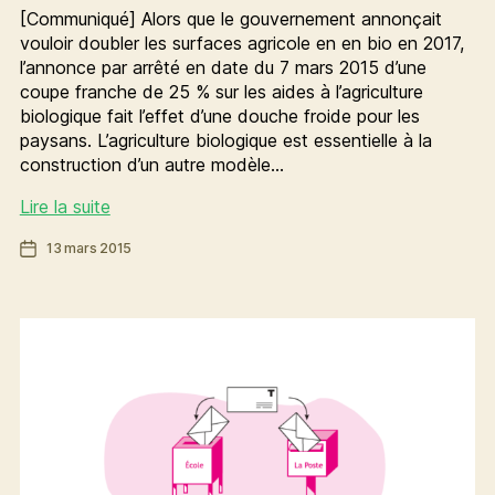
[Communiqué] Alors que le gouvernement annonçait
vouloir doubler les surfaces agricole en en bio en 2017,
l’annonce par arrêté en date du 7 mars 2015 d’une
coupe franche de 25 % sur les aides à l’agriculture
biologique fait l’effet d’une douche froide pour les
paysans. L’agriculture biologique est essentielle à la
construction d’un autre modèle…
Plus
Lire la suite
de
Date
13 mars 2015
bio
de
dans
l’article
notre
agriculture
!