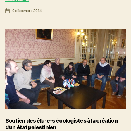
transports
Date
9 décembre 2014
en
de
commun
l’article
gratuits
contre
la
pollution
de
l’air
Soutien des élu-e-s écologistes à la création
d’un état palestinien