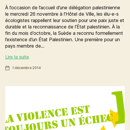
À l’occasion de l’accueil d’une délégation palestinienne
le mercredi 26 novembre à l’Hôtel de Ville, les élu-e-s
écologistes rappellent leur soutien pour une paix juste et
durable et la reconnaissance de l’État palestinien. À la
fin du mois d’octobre, la Suède a reconnu formellement
l’existence d’un État Palestinien. Une première pour un
pays membre de…
Soutien
Lire la suite
des
Date
1 décembre 2014
élu-
de
e-
l’article
s
écologistes
à
la
création
d’un
état
palestinien