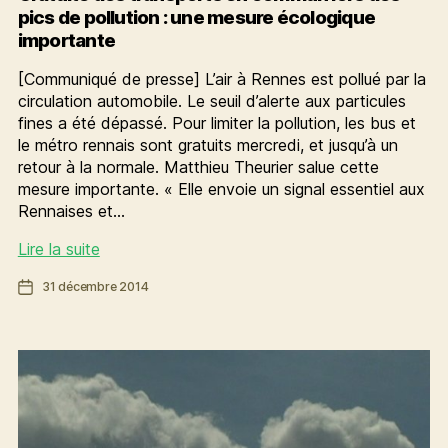
pics de pollution : une mesure écologique
importante
[Communiqué de presse] L’air à Rennes est pollué par la
circulation automobile. Le seuil d’alerte aux particules
fines a été dépassé. Pour limiter la pollution, les bus et
le métro rennais sont gratuits mercredi, et jusqu’à un
retour à la normale. Matthieu Theurier salue cette
mesure importante. « Elle envoie un signal essentiel aux
Rennaises et…
Gratuité
Lire la suite
des
Date
31 décembre 2014
transports
de
en
l’article
commun
lors
des
pics
de
pollution