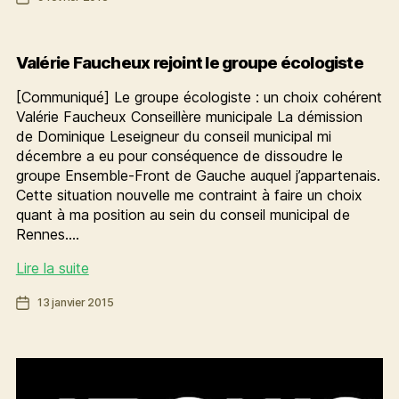
:
de
aux
l’article
urnes,
parents
Valérie Faucheux rejoint le groupe écologiste
d’élèves
[Communiqué] Le groupe écologiste : un choix cohérent
!
Valérie Faucheux Conseillère municipale La démission
de Dominique Leseigneur du conseil municipal mi
décembre a eu pour conséquence de dissoudre le
groupe Ensemble-Front de Gauche auquel j’appartenais.
Cette situation nouvelle me contraint à faire un choix
quant à ma position au sein du conseil municipal de
Rennes.…
Valérie
Lire la suite
Faucheux
Date
13 janvier 2015
rejoint
de
le
l’article
groupe
écologiste