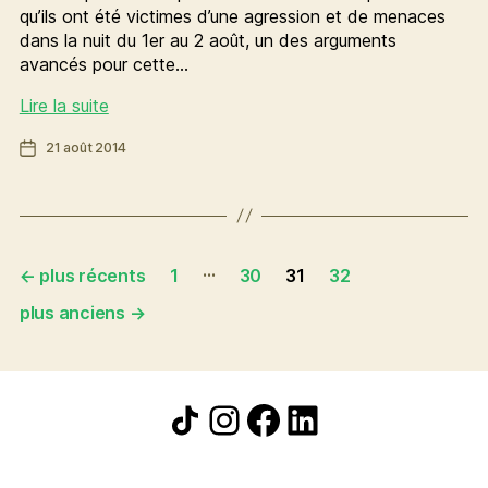
qu’ils ont été victimes d’une agression et de menaces
dans la nuit du 1er au 2 août, un des arguments
avancés pour cette…
Migrants
Lire la suite
:
Date
21 août 2014
dialoguer
de
plutôt
l’article
qu’expulser
Pagination
…
←
plus récents
1
30
31
32
des
plus anciens
→
publications
Icône de partage
Instagram
Facebook
LinkedIn