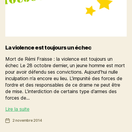
La violence est toujours un échec
Mort de Rémi Fraisse : la violence est toujours un
échec Le 28 octobre dernier, un jeune homme est mort
pour avoir défendu ses convictions. Aujourd’hui nulle
inculpation n’a encore eu lieu. L’impunité des forces de
l’ordre et des responsables de ce drame ne peut être
de mise. L’interdiction de certains type d’armes des
forces de…
La
Lire la suite
violence
Date
2 novembre 2014
est
de
toujours
l’article