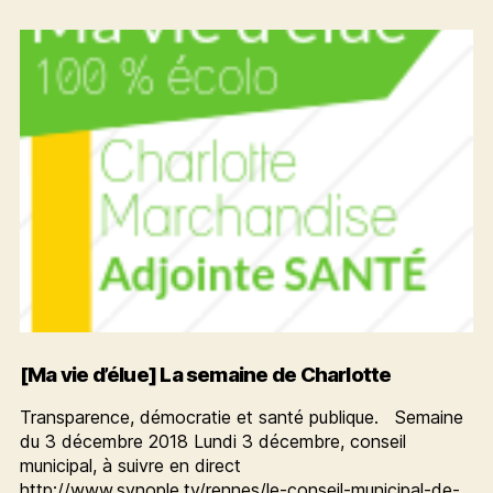
l’article
semaine
de
Charlotte
[Ma vie d’élue] La semaine de Charlotte
Transparence, démocratie et santé publique. Semaine
du 3 décembre 2018 Lundi 3 décembre, conseil
municipal, à suivre en direct
http://www.synople.tv/rennes/le-conseil-municipal-de-