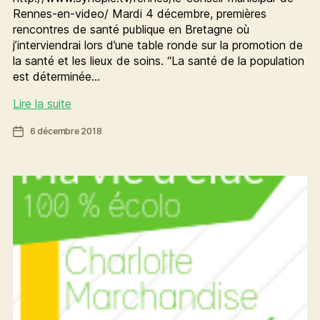
Rennes-en-video/ Mardi 4 décembre, premières
rencontres de santé publique en Bretagne où
j’interviendrai lors d’une table ronde sur la promotion de
la santé et les lieux de soins. “La santé de la population
est déterminée…
[Ma
Lire la suite
vie
Date
6 décembre 2018
d’élue]
de
La
l’article
semaine
de
Charlotte