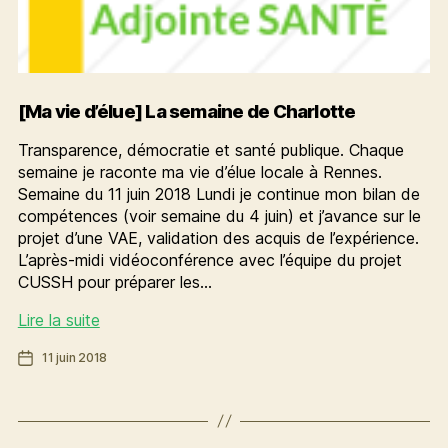
[Ma vie d’élue] La semaine de Charlotte
Transparence, démocratie et santé publique. Chaque
semaine je raconte ma vie d’élue locale à Rennes.
Semaine du 11 juin 2018 Lundi je continue mon bilan de
compétences (voir semaine du 4 juin) et j’avance sur le
projet d’une VAE, validation des acquis de l’expérience.
L’après-midi vidéoconférence avec l’équipe du projet
CUSSH pour préparer les…
[Ma
Lire la suite
vie
Date
11 juin 2018
d’élue]
de
La
l’article
semaine
de