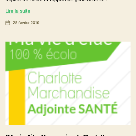
[Ma
Lire la suite
vie
Date
28 février 2019
d’élue]
de
La
l’article
semaine
de
Charlotte