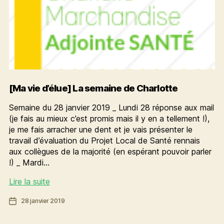
[Ma vie d’élue] La semaine de Charlotte
Semaine du 28 janvier 2019 _ Lundi 28 réponse aux mail
(je fais au mieux c’est promis mais il y en a tellement !),
je me fais arracher une dent et je vais présenter le
travail d’évaluation du Projet Local de Santé rennais
aux collègues de la majorité (en espérant pouvoir parler
!) _ Mardi…
[Ma
Lire la suite
vie
Date
28 janvier 2019
d’élue]
de
La
l’article