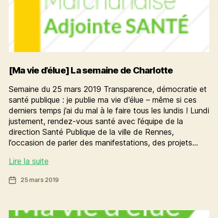
[Ma vie d’élue] La semaine de Charlotte
Semaine du 25 mars 2019 Transparence, démocratie et
santé publique : je publie ma vie d’élue – même si ces
derniers temps j’ai du mal à le faire tous les lundis ! Lundi
justement, rendez-vous santé avec l’équipe de la
direction Santé Publique de la ville de Rennes,
l’occasion de parler des manifestations, des projets…
[Ma
Lire la suite
vie
Date
25 mars 2019
d’élue]
de
La
l’article
semaine
de