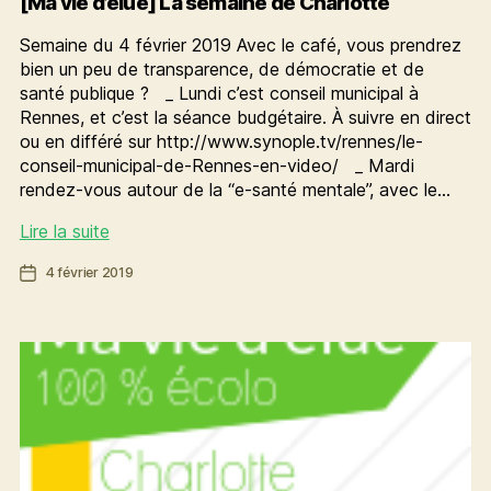
[Ma vie d’élue] La semaine de Charlotte
Semaine du 4 février 2019 Avec le café, vous prendrez
bien un peu de transparence, de démocratie et de
santé publique ? _ Lundi c’est conseil municipal à
Rennes, et c’est la séance budgétaire. À suivre en direct
ou en différé sur http://www.synople.tv/rennes/le-
conseil-municipal-de-Rennes-en-video/ _ Mardi
rendez-vous autour de la “e-santé mentale”, avec le…
[Ma
Lire la suite
vie
Date
4 février 2019
d’élue]
de
La
l’article
semaine
de
Charlotte