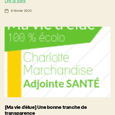
[Ma
Lire la suite
vie
Date
6 février 2020
d’élue]
de
Une
l’article
dernière
pour
la
route
[Ma vie d’élue] Une bonne tranche de
transparence