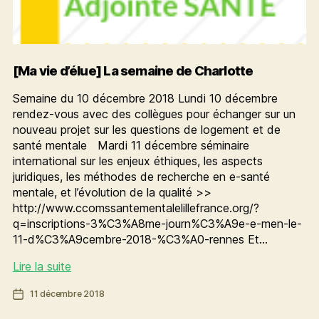
[Ma vie d’élue] La semaine de Charlotte
Semaine du 10 décembre 2018 Lundi 10 décembre
rendez-vous avec des collègues pour échanger sur un
nouveau projet sur les questions de logement et de
santé mentale Mardi 11 décembre séminaire
international sur les enjeux éthiques, les aspects
juridiques, les méthodes de recherche en e-santé
mentale, et l’évolution de la qualité >>
http://www.ccomssantementalelillefrance.org/?
q=inscriptions-3%C3%A8me-journ%C3%A9e-e-men-le-
11-d%C3%A9cembre-2018-%C3%A0-rennes Et…
[Ma
Lire la suite
vie
Date
11 décembre 2018
d’élue]
de
La