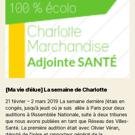
Charlotte
[Ma vie d’élue] La semaine de Charlotte
21 février – 2 mars 2019 La semaine dernière j’étais en
congés, jusqu’à jeudi où je suis allée à Paris pour deux
auditions à l’Assemblée Nationale, suite à deux tribunes
que nous avons publiées en tant que Réseau des Villes-
Santé. La première audition était avec Olivier Véran,
député de l’Isère et rapporteur général de la…