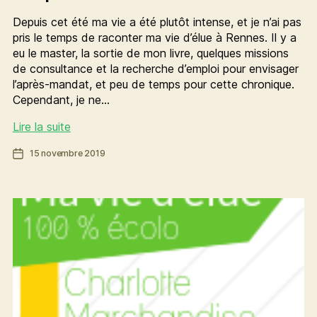
Depuis cet été ma vie a été plutôt intense, et je n’ai pas
pris le temps de raconter ma vie d’élue à Rennes. Il y a
eu le master, la sortie de mon livre, quelques missions
de consultance et la recherche d’emploi pour envisager
l’après-mandat, et peu de temps pour cette chronique.
Cependant, je ne…
[Ma
Lire la suite
vie
Date
15 novembre 2019
d’élue]
de
Une
l’article
bonne
tranche
de
transparence