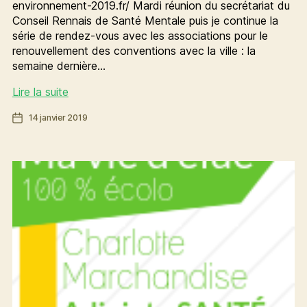
environnement-2019.fr/ Mardi réunion du secrétariat du
Conseil Rennais de Santé Mentale puis je continue la
série de rendez-vous avec les associations pour le
renouvellement des conventions avec la ville : la
semaine dernière…
[Ma
Lire la suite
vie
Date
14 janvier 2019
d’élue]
de
La
l’article
semaine
de
Charlotte