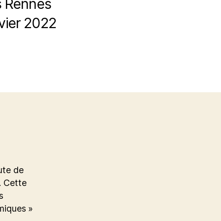
ns Rennes
vier 2022
x
ute de
. Cette
s
rmiques »