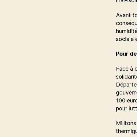
mal-isol
Avant to
conséque
humidité
sociale 
Pour de
Face à c
solidar
Départe
gouvern
100 euro
pour lut
Militons
thermiq