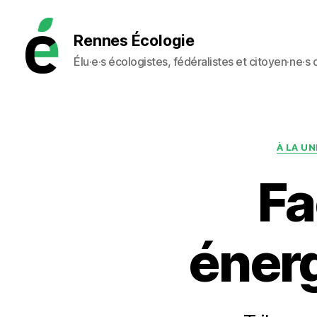
Rennes Écologie
Élu·e·s écologistes, fédéralistes et citoyen·ne·s
Rennes
Écologie
À LA UN
Fa
énerg