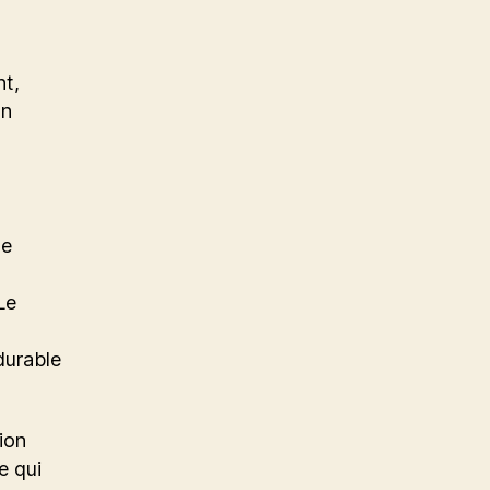
nt,
on
de
Le
durable
ion
e qui