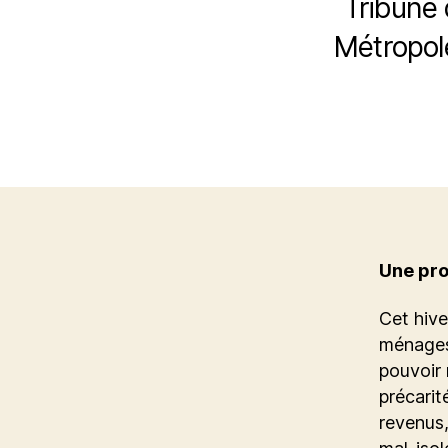
Tribune 
Métropol
Une pro
Cet hive
ménages 
pouvoir 
précarit
revenus,