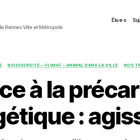
Élu·e·s
Suj
 de Rennes Ville et Métropole
Catégories
E
BIODIVERSITÉ – CLIMAT – ANIMAL DANS LA VILLE
NOS T
ce à la précar
étique : agis