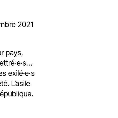
embre 2021
ur pays,
ettré·e·s…
s exilé·e·s
é. L’asile
République.