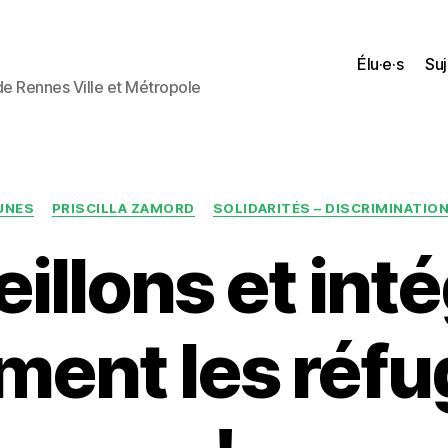
Élu·e·s
Suj
 de Rennes Ville et Métropole
Catégories
UNES
PRISCILLA ZAMORD
SOLIDARITÉS – DISCRIMINATION
illons et int
ent les réfu