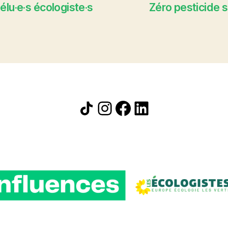
élu·e·s écologiste·s
Zéro pesticide su
Icône de partage
Instagram
Facebook
LinkedIn