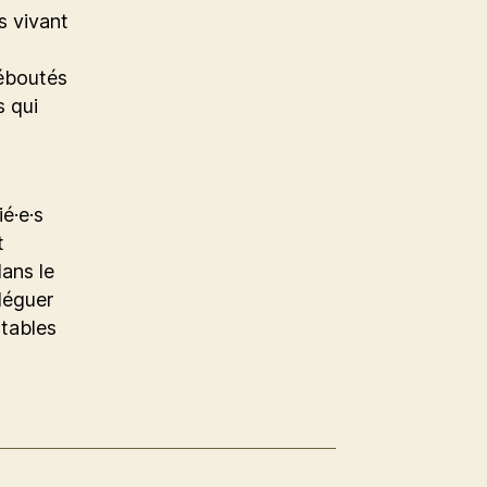
s vivant
déboutés
s qui
s
é·e·s
t
dans le
éléguer
stables