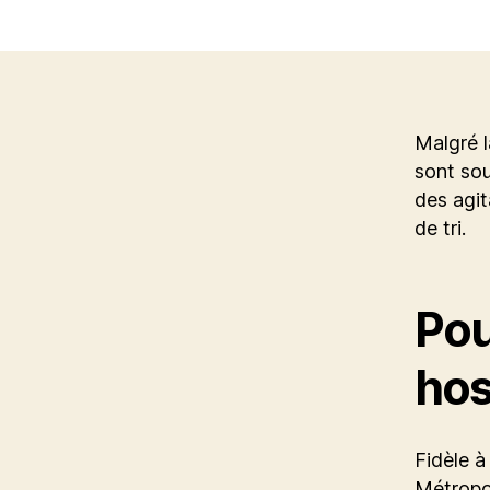
Malgré l
sont sou
des agit
de tri.
Pou
hos
Fidèle à
Métropol