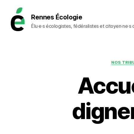
Rennes Écologie
Élu·e·s écologistes, fédéralistes et citoyen·ne·s
Rennes
Écologie
NOS TRIB
Accue
dignem