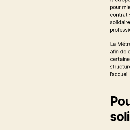
pour mi
contrat s
solidair
professi
La Métro
afin de 
certaine
structu
l’accuei
Pou
sol