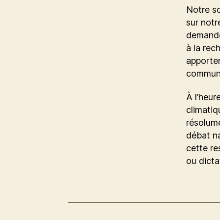
Notre so
sur notr
demandeu
à la rec
apporten
commun
À l’heur
climatiq
résolume
débat na
cette re
ou dicta