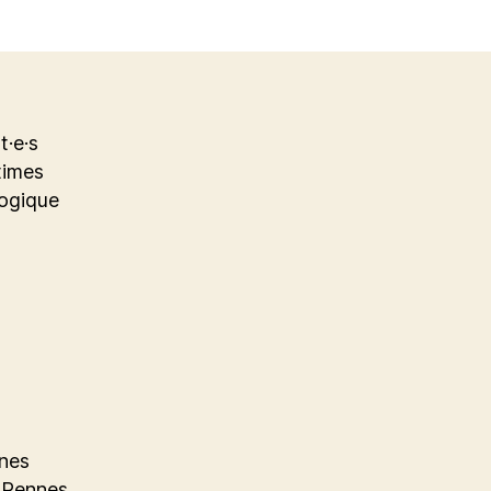
t·e·s
times
logique
nnes
e Rennes