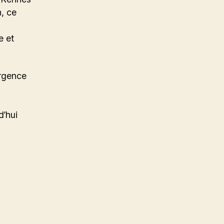
, ce
e et
urgence
’hui