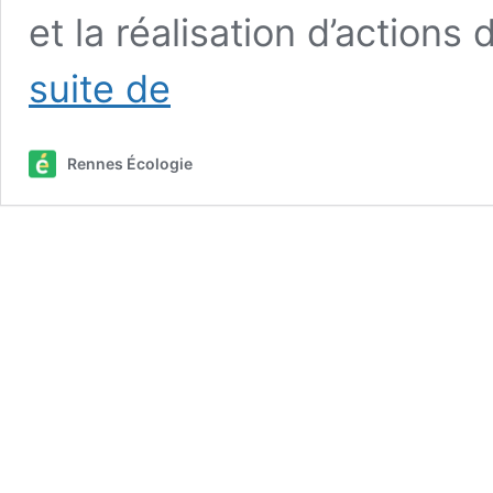
et la réalisation d’action
Pour
suite de
un
accueil
digne
Rennes Écologie
des
exilé·e·s